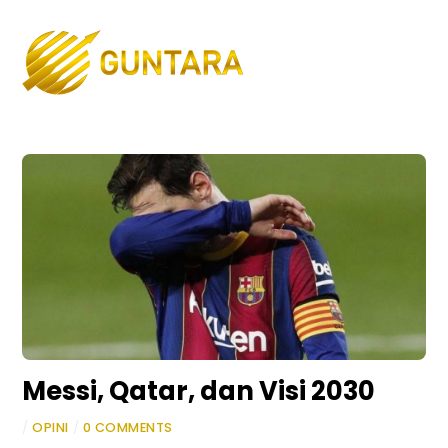
Skip
to
Men
content
Messi, Qatar, dan Visi 2030
/
OPINI
/
0 COMMENTS