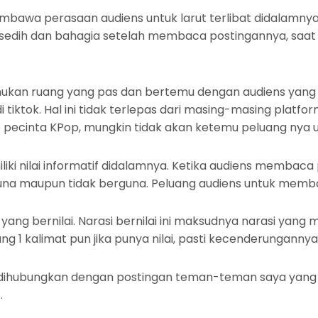
awa perasaan audiens untuk larut terlibat didalamnya. Em
n sedih dan bahagia setelah membaca postingannya, saat 
ukan ruang yang pas dan bertemu dengan audiens yang tep
di tiktok. Hal ini tidak terlepas dari masing-masing plat
ecinta KPop, mungkin tidak akan ketemu peluang nya un
miliki nilai informatif didalamnya. Ketika audiens memba
guna maupun tidak berguna. Peluang audiens untuk memba
si yang bernilai. Narasi bernilai ini maksudnya narasi ya
 1 kalimat pun jika punya nilai, pasti kecenderungannya u
an dihubungkan dengan postingan teman-teman saya yan
.