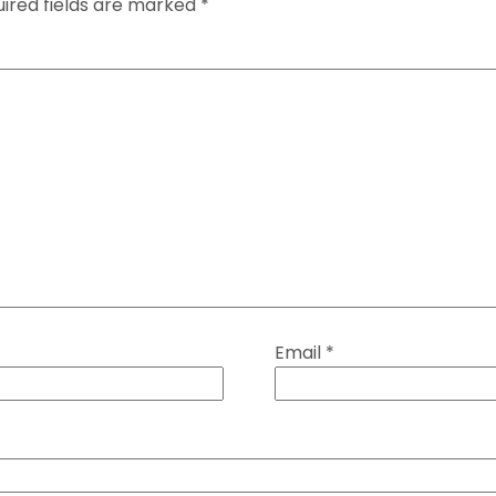
ired fields are marked
*
Email
*