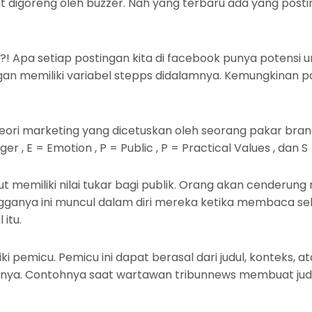
 digoreng oleh buzzer. Nah yang terbaru ada yang posti
?! Apa setiap postingan kita di facebook punya potensi unt
gan memiliki variabel stepps didalamnya. Kemungkinan po
teori marketing yang dicetuskan oleh seorang pakar bran
 , E = Emotion , P = Public , P = Practical Values , dan S 
but memiliki nilai tukar bagi publik. Orang akan cende
anya ini muncul dalam diri mereka ketika membaca se
itu.
ki pemicu. Pemicu ini dapat berasal dari judul, konteks, a
. Contohnya saat wartawan tribunnews membuat judul ber