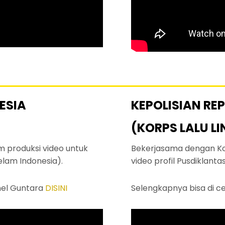
ESIA
KEPOLISIAN RE
(KORPS LALU L
m produksi video untuk
Bekerjasama dengan Kor
lam Indonesia).
video profil Pusdiklanta
nel Guntara
DISINI
Selengkapnya bisa di c